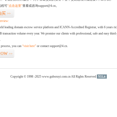
流程可
“点击这里”
查看或咨询support@4.cn。
购买
>>
erview:
orld leading domain escrow service platform and ICANN-Accredited Registrar, with 6 years ri
 transaction volume every year. We promise our clients with professional, safe and easy third-
.
d process, you can
“visit here”
or contact support@4.cn.
NOW
>>
Copyright © 1998 -2025 www.guboruyi.com.cn All Rights Reserved
51La