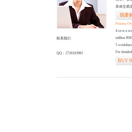
具体交易
我要
Process Ov
4.cn is a w
million RMB
联系我们
5 workdays
For detaile
QQ：2726103981
BUY 