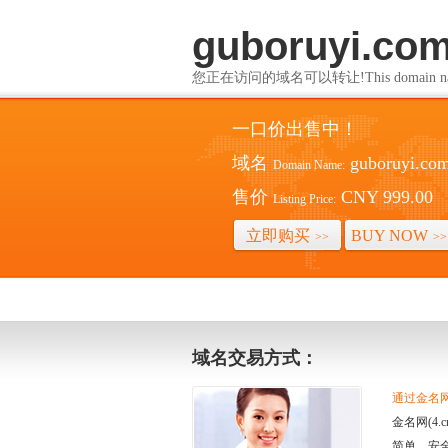
guboruyi.com
您正在访问的域名可以转让!This domain name i
一口价出售中！
域名
guboruyi.co
Domain Name:
售价
CNY 999.00
Listing Price:
立即购买
BUY NOW
>>
>>
域名交易方式：
通过金名网(
金名网(4
简单、安